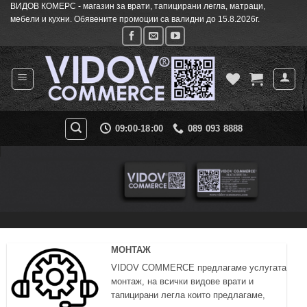
ВИДОВ КОМЕРС - магазин за врати, тапицирани легла, матраци,
Skip
мебели и кухни. Обявените промоции са валидни до 15.8.2026г.
to
content
09:00-18:00
089 093 8888
МОНТАЖ
VIDOV COMMERCE предлагаме услугата
монтаж, на всички видове врати и
тапицирани легла които предлагаме,