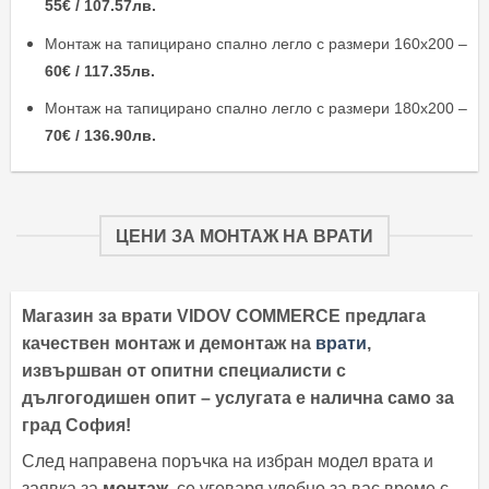
55€ / 107.57лв.
Монтаж на тапицирано спално легло с размери 160х200 –
60€ / 117.35лв.
Монтаж на тапицирано спално легло с размери 180х200 –
70€ / 136.90лв.
ЦЕНИ ЗА МОНТАЖ НА ВРАТИ
Магазин за врати VIDOV COMMERCE предлага
качествен монтаж и демонтаж на
врати
,
извършван от опитни специалисти с
дългогодишен опит – услугата е налична само за
град София!
След направена поръчка на избран модел врата и
заявка за
монтаж
, се уговаря удобно за вас време с