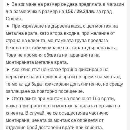
► За взимане на размер се дава предплата в магазин
/на размерчик/ в размер на
15€ / 29.34лв.
за град
София.
► При изрязване на дървена каса, с цел монтаж на
метална врата, като втора входна, при желание от
страна на клиента, монтажната група предлага
безплатно стабилизиране на старата дървена каса.
Това не променя обхвата на гаранцията на
монтираната метална врата.
► Ако клиентът не желае трайно фиксиране на
первазите на интериорни врати по време на монтаж,
те могат да бъдат фиксирани допълнително, но срещу
заплащане за повторно посещение.
► Отстъпките при монтаж на повече от 1бр врати,
важат при транспорт и монтаж на цялата поръчка на
клиента. В случай, че се осъществява частично
монтиране, цената за монтаж се определя от
отделния брой доставени врати при клиента.