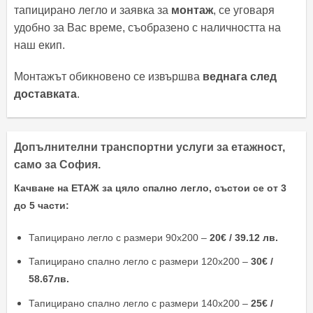
тапицирано легло и заявка за
монтаж
, се уговаря
удобно за Вас време, съобразено с наличността на
наш екип.
Монтажът обикновено се извършва
веднага след
доставката
.
Допълнителни транспортни услуги за етажност,
само за София.
Качване на ЕТАЖ за цяло спално легло, състои се от 3
до 5 части:
Тапицирано легло с размери 90х200 –
20€ / 39.12 лв.
Тапицирано спално легло с размери 120х200 –
30€ /
58.67лв.
Тапицирано спално легло с размери 140х200 –
25€ /