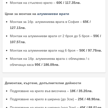
Монтаж на стъклено крило –
60€ / 117.35лв.
Цени за монтаж на
алуминиеви врати
Монтаж за 1бр. алуминиева врата в София –
65€ /
127.13лв.
Монтаж на алуминиеви врати от 2 броя до 5 броя –
55€ /
107.57лв.
Монтаж на алуминиеви врати над 6 броя –
50€ / 97.79лв.
Монтаж на 1бр. алуминиева врата с облицовка / с
обличаща каса
95€ / 186.09лв.
Демонтаж, къртене, допълнителни дейности
Подрязване на крило във височина –
18€ / 35.20лв.
Подрязване на крило в ширина (до 3см) –
25€ / 48.90лв.
Подрязване на крило в ширина (над 3см) –
45€ / 88.01лв.