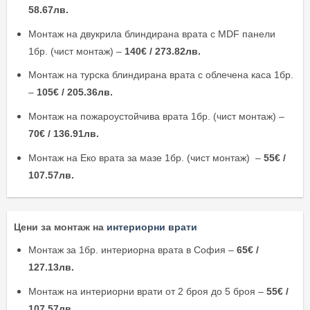
58.67лв.
Монтаж на двукрила блиндирана врата с MDF панели
1бр. (чист монтаж) –
140€ / 273.82лв.
Монтаж на турска блиндирана врата с облечена каса 1бр.
–
105€ / 205.36лв.
Монтаж на пожароустойчива врата 1бр. (чист монтаж) –
70€ / 136.91лв.
Монтаж на Еко врата за мазе 1бр. (чист монтаж) –
55€ /
107.57лв.
Цени за монтаж на
интериорни врати
Монтаж за 1бр. интериорна врата в София –
65€ /
127.13лв.
Монтаж на интериорни врати от 2 броя до 5 броя –
55€ /
107.57лв.