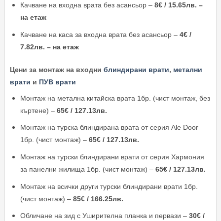
Качване на входна врата без асансьор –
8€ / 15.65лв. –
на етаж
Качване на каса за входна врата без асансьор –
4€ /
7.82лв. – на етаж
Цени за монтаж на входни
блиндирани врати
,
метални
врати
и
ПУВ врати
Монтаж на метална китайска врата 1бр. (чист монтаж, без
къртене) –
65€ / 127.13лв.
Монтаж на турска блиндирана врата от серия Ale Door
1бр. (чист монтаж) –
65€ / 127.13лв.
Монтаж на турски блиндирани врати от серия Хармония
за панелни жилища 1бр. (чист монтаж) –
65€ / 127.13лв.
Монтаж на всички други турски блиндирани врати 1бр.
(чист монтаж) –
85€ / 166.25лв.
Обличане на зид с Уширителна планка и первази –
30€ /