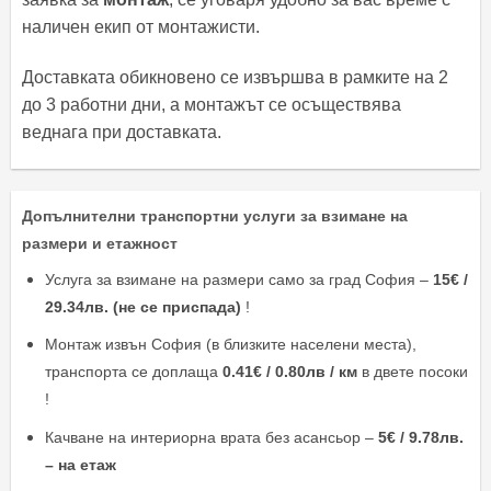
наличен екип от монтажисти.
Доставката обикновено се извършва в рамките на 2
до 3 работни дни, а монтажът се осъществява
веднага при доставката.
Допълнителни транспортни услуги за взимане на
размери и етажност
Услуга за взимане на размери само за град София –
15€ /
29.34лв. (не се приспада)
!
Монтаж извън София (в близките населени места),
транспорта се доплаща
0.41€ / 0.80лв / км
в двете посоки
!
Качване на интериорна врата без асансьор –
5€ / 9.78лв.
– на етаж