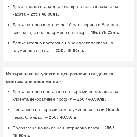
Демонтаж на стара дървена врата със запазване на
касата –
25€ / 48.90лв.
Допълнително къртене до 10см в ширина и 8см във
височина, с цел оформяне на отвор –
40€ / 78.23лв.
Допълнително поставяне на комплект первази на
алуминиева врата –
25€ / 48.90лв.
Извършване на услуги в ден различен от деня за
монтаж, или след монтаж
Допълнително поставяне на первази по желание на
клиента/декоративен профил –
25€ / 48.90лв.
Поставяне на первази към алуминиеви врати Gradde,
Гама, Стандарт –
25€ / 48.90лв.
Подрязване на крило на интериорна врата –
25€ /
48.90лв.