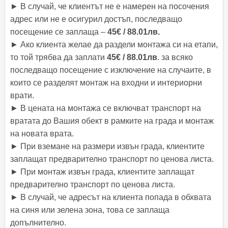
► В случай, че клиентът не е намерен на посочения
адрес или не е осигурил достъп, последващо
посещение се заплаща –
45€ / 88.01лв.
► Ако клиента желае да раздели монтажа си на етапи,
то той трябва да заплати
45€ / 88.01лв
. за всяко
последващо посещение с изключение на случаите, в
които се разделят монтаж на входни и интериорни
врати.
► В ценaта на монтажа се включват транспорт на
вратата до Вашия обект в рамките на града и монтаж
на новата врата.
► При вземане на размери извън града, клиентите
заплащат предварително транспорт по ценова листа.
► При монтаж извън града, клиентите заплащат
предварително транспорт по ценова листа.
► В случай, че адресът на клиента попада в обхвата
на синя или зелена зона, това се заплаща
допълнително.