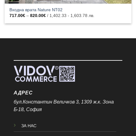
Входна врата Nature NT02
Price
717.00
€
–
820.00
€
/ 1,402.33 - 1,603.78 лв.
range:
717.00€
through
820.00€
АДРЕС
бул.Константин Величков 3, 1309 ж.к. Зона
Б-18, София
ЗА НАС