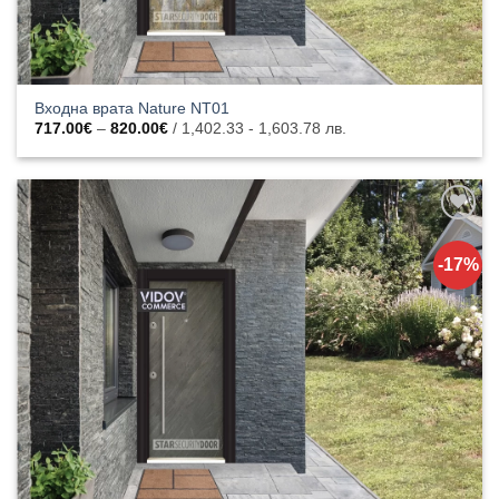
Входна врата Nature NT01
Price
717.00
€
–
820.00
€
/ 1,402.33 - 1,603.78 лв.
range:
717.00€
through
820.00€
Добавяне
към
-17%
списъка с
харесани
продукти