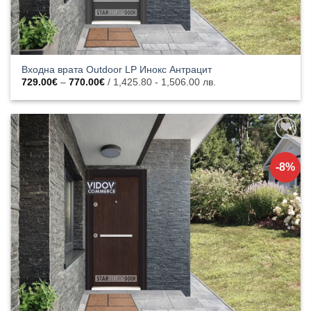
Входна врата Outdoor LP Инокс Антрацит
Price
729.00
€
–
770.00
€
/ 1,425.80 - 1,506.00 лв.
range:
729.00€
through
770.00€
Добавяне
към
-8%
списъка с
харесани
продукти