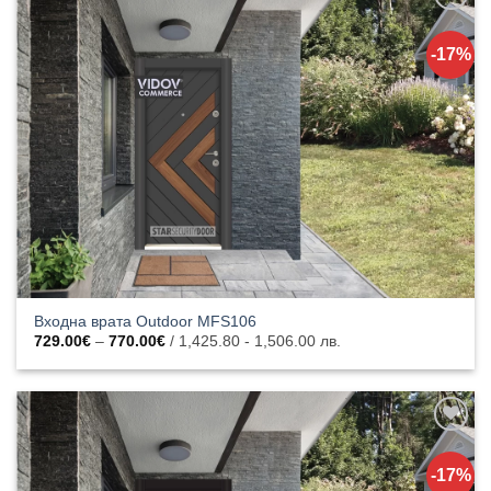
Добавяне
към
-17%
списъка с
харесани
продукти
Входна врата Outdoor MFS106
Price
729.00
€
–
770.00
€
/ 1,425.80 - 1,506.00 лв.
range:
729.00€
through
770.00€
Добавяне
към
-17%
списъка с