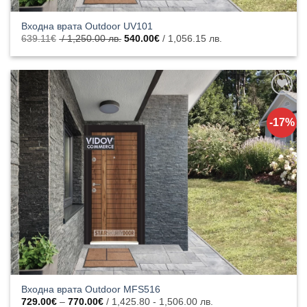
Входна врата Outdoor UV101
Original
Текущата
639.11
€
/ 1,250.00 лв.
540.00
€
/ 1,056.15 лв.
price
цена
was:
е:
639.11€
540.00€
/
/
1,250.00
1,056.15
лв..
лв..
Добавяне
към
-17%
списъка с
харесани
продукти
Входна врата Outdoor MFS516
Price
729.00
€
–
770.00
€
/ 1,425.80 - 1,506.00 лв.