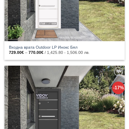
Входна врата Outdoor LP Инокс Бял
Price
729.00
€
–
770.00
€
/ 1,425.80 - 1,506.00 лв.
range:
729.00€
through
770.00€
Добавяне
към
-17%
списъка с
харесани
продукти