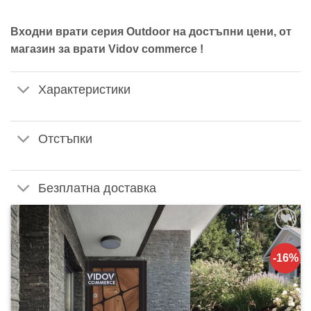
Входни врати серия Outdoor на достъпни цени, от
магазин за врати Vidov commerce !
Характеристики
Отстъпки
Безплатна доставка
Добавяне
към
-16%
списъка с
харесани
продукти