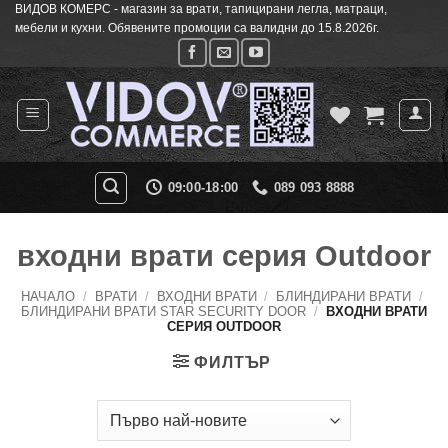
ВИДОВ КОМЕРС - магазин за врати, тапицирани легла, матраци,
Skip
мебели и кухни. Обявените промоции са валидни до 15.8.2026г.
to
content
09:00-18:00
089 093 8888
входни врати серия Outdoor
НАЧАЛО
/
ВРАТИ
/
ВХОДНИ ВРАТИ
/
БЛИНДИРАНИ ВРАТИ
/
БЛИНДИРАНИ ВРАТИ STAR SECURITY DOOR
/
ВХОДНИ ВРАТИ
СЕРИЯ OUTDOOR
ФИЛТЪР