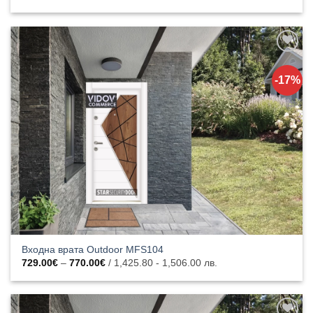
range:
729.00€
through
770.00€
Добавяне
към
-17%
списъка с
харесани
продукти
Входна врата Outdoor MFS104
Price
729.00
€
–
770.00
€
/ 1,425.80 - 1,506.00 лв.
range:
729.00€
through
770.00€