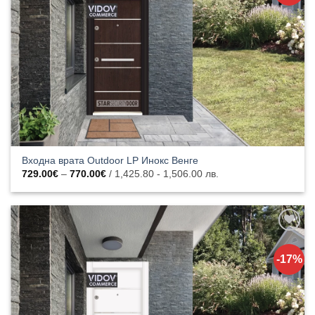
харесани
продукти
Входна врата Outdoor LP Инокс Венге
Price
729.00
€
–
770.00
€
/ 1,425.80 - 1,506.00 лв.
range:
729.00€
through
770.00€
Добавяне
към
-17%
списъка с
харесани
продукти