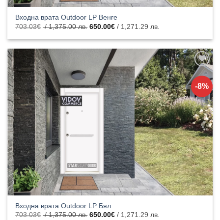
Входна врата Outdoor LP Венге
Original
Текущата
703.03
€
/ 1,375.00 лв.
650.00
€
/ 1,271.29 лв.
price
цена
was:
е:
703.03€
650.00€
/
/
1,375.00
1,271.29
лв..
лв..
Добавяне
към
-8%
списъка с
харесани
продукти
Входна врата Outdoor LP Бял
Original
Текущата
703.03
€
/ 1,375.00 лв.
650.00
€
/ 1,271.29 лв.