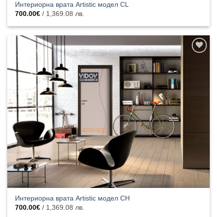
Интериорна врата Artistic модел CL
700.00
€
/ 1,369.08 лв.
Добавяне
към
списъка с
харесани
продукти
Интериорна врата Artistic модел CH
700.00
€
/ 1,369.08 лв.