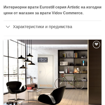
Интериорни врати Eurostill серия Artistic на изгодни
цени от магазин за врати Vidov Commerce.
Характеристики и предимства
Добавяне
към
списъка с
харесани
продукти