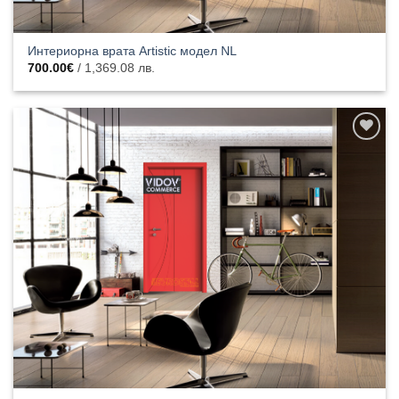
Интериорна врата Artistic модел NL
700.00
€
/ 1,369.08 лв.
Добавяне
към
списъка с
харесани
продукти