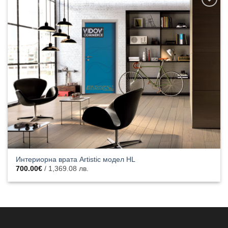
Добавяне
към
списъка с
харесани
продукти
Интериорна врата Artistic модел HL
700.00
€
/ 1,369.08 лв.