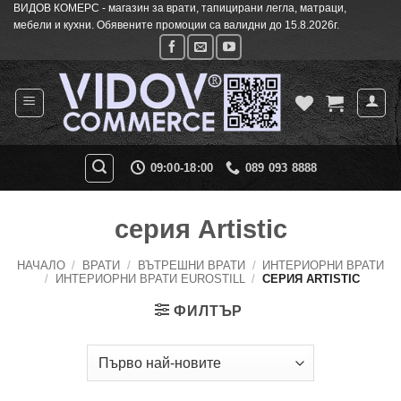
ВИДОВ КОМЕРС - магазин за врати, тапицирани легла, матраци,
Skip
мебели и кухни. Обявените промоции са валидни до 15.8.2026г.
to
content
09:00-18:00
089 093 8888
серия Artistic
НАЧАЛО
/
ВРАТИ
/
ВЪТРЕШНИ ВРАТИ
/
ИНТЕРИОРНИ ВРАТИ
/
ИНТЕРИОРНИ ВРАТИ EUROSTILL
/
СЕРИЯ ARTISTIC
ФИЛТЪР