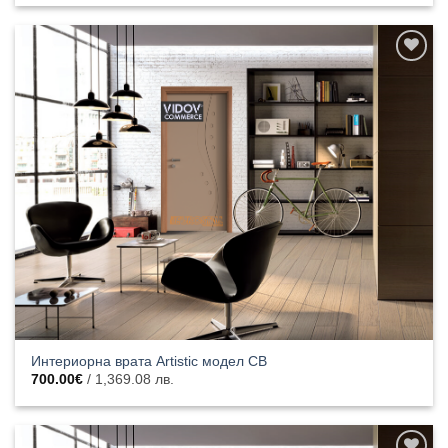
Добавяне
към
списъка с
харесани
продукти
Интериорна врата Artistic модел CB
700.00
€
/ 1,369.08 лв.