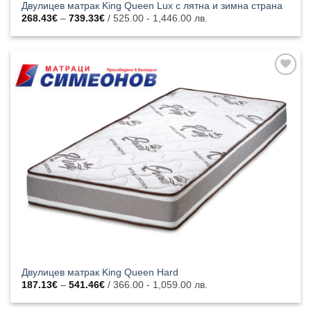
Двулицев матрак King Queen Lux с лятна и зимна страна
Price
268.43
€
–
739.33
€
/ 525.00 - 1,446.00 лв.
range:
268.43€
through
739.33€
Добавяне
към
списъка с
харесани
продукти
Двулицев матрак King Queen Hard
Price
187.13
€
–
541.46
€
/ 366.00 - 1,059.00 лв.
range:
187.13€