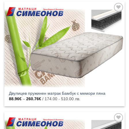
374.27€
Добавяне
към
списъка с
харесани
продукти
Двулицев пружинен матрак Бамбук с мемори пяна
Price
88.96
€
–
260.76
€
/ 174.00 - 510.00 лв.
range:
88.96€
through
260.76€
Добавяне