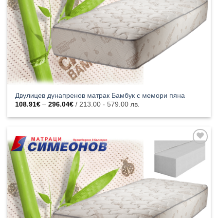
Двулицев дунапренов матрак Бамбук с мемори пяна
Price
108.91
€
–
296.04
€
/ 213.00 - 579.00 лв.
range:
108.91€
through
296.04€
Добавяне
към
списъка с
харесани
продукти