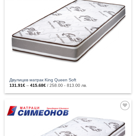
към
списъка с
харесани
продукти
Двулицев матрак King Queen Soft
Price
131.91
€
–
415.68
€
/ 258.00 - 813.00 лв.
range:
131.91€
through
415.68€
Добавяне
към
списъка с
харесани
продукти