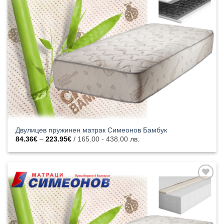
към
списъка с
харесани
продукти
Двулицев пружинен матрак Симеонов Бамбук
Price
84.36
€
–
223.95
€
/ 165.00 - 438.00 лв.
range:
84.36€
through
223.95€
Добавяне
към
списъка с
харесани
продукти