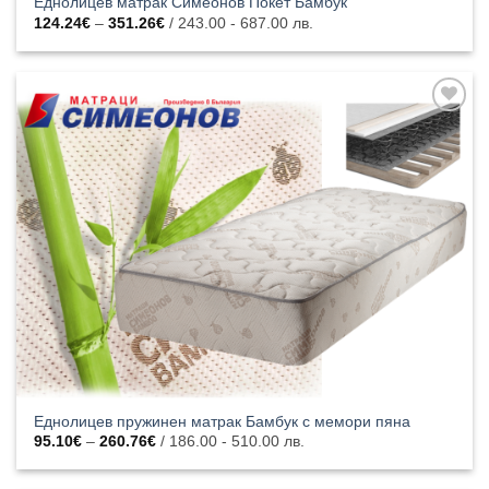
Еднолицев матрак Симеонов Покет Бамбук
Price
124.24
€
–
351.26
€
/ 243.00 - 687.00 лв.
range:
124.24€
through
351.26€
Добавяне
към
списъка с
харесани
продукти
Еднолицев пружинен матрак Бамбук с мемори пяна
Price
95.10
€
–
260.76
€
/ 186.00 - 510.00 лв.
range:
95.10€
through