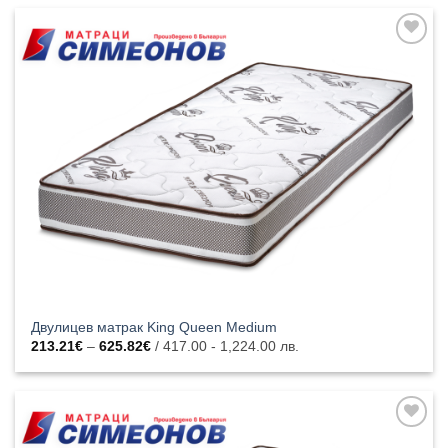
through
541.46€
Добавяне
към
списъка с
харесани
продукти
Двулицев матрак King Queen Medium
Price
213.21
€
–
625.82
€
/ 417.00 - 1,224.00 лв.
range:
213.21€
through
625.82€
Добавяне