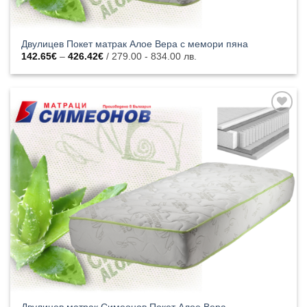
Двулицев Покет матрак Алое Вера с мемори пяна
Price
142.65
€
–
426.42
€
/ 279.00 - 834.00 лв.
range:
142.65€
through
426.42€
Добавяне
към
списъка с
харесани
продукти