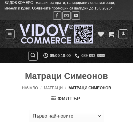
ВИДОВ КОМЕРС - магазин за врати, тапицирани легла, матраци,
Skip
мебели и кухни. Обявените промоции са валидни до 15.8.2026г.
to
content
09:00-18:00
089 093 8888
Матраци Симеонов
НАЧАЛО
/
МАТРАЦИ
/
МАТРАЦИ СИМЕОНОВ
ФИЛТЪР