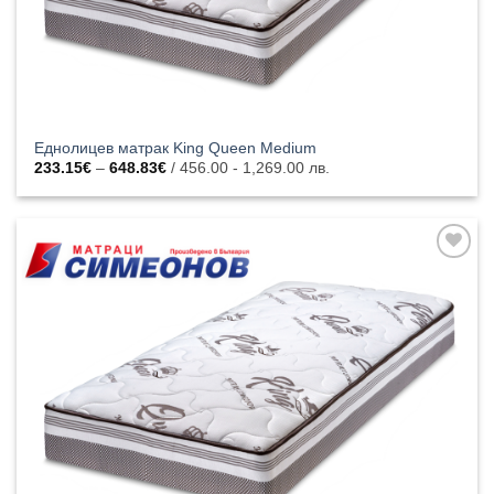
Еднолицев матрак King Queen Medium
Price
233.15
€
–
648.83
€
/ 456.00 - 1,269.00 лв.
range:
233.15€
through
648.83€
Добавяне
към
списъка с
харесани
продукти