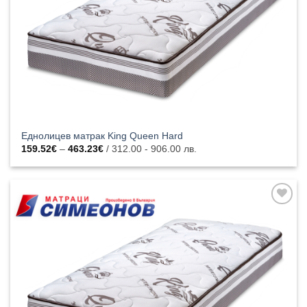
Еднолицев матрак King Queen Hard
Price
159.52
€
–
463.23
€
/ 312.00 - 906.00 лв.
range:
159.52€
through
463.23€
Добавяне
към
списъка с
харесани
продукти