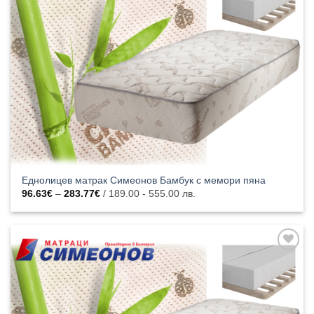
към
списъка с
харесани
продукти
Еднолицев матрак Симеонов Бамбук с мемори пяна
Price
96.63
€
–
283.77
€
/ 189.00 - 555.00 лв.
range:
96.63€
through
283.77€
Добавяне
към
списъка с
харесани
продукти