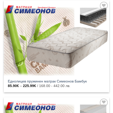
260.76€
Добавяне
към
списъка с
харесани
продукти
Еднолицев пружинен матрак Симеонов Бамбук
Price
85.90
€
–
225.99
€
/ 168.00 - 442.00 лв.
range:
85.90€
through
225.99€
Добавяне