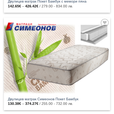
Двулицев матрак Покет Бамбук с мемори пяна
Price
142.65
€
–
426.42
€
/ 279.00 - 834.00 лв.
range:
142.65€
through
426.42€
Добавяне
към
списъка с
харесани
продукти
Двулицев матрак Симеонов Покет Бамбук
Price
130.38
€
–
374.27
€
/ 255.00 - 732.00 лв.
range:
130.38€
through