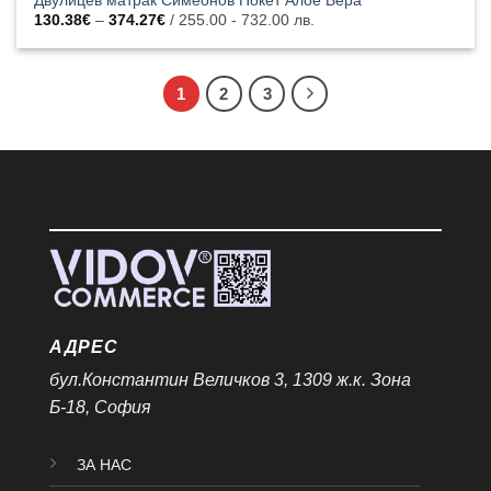
Двулицев матрак Симеонов Покет Алое Вера
Price
130.38
€
–
374.27
€
/ 255.00 - 732.00 лв.
range:
130.38€
through
374.27€
1
2
3
АДРЕС
бул.Константин Величков 3, 1309 ж.к. Зона
Б-18, София
ЗА НАС