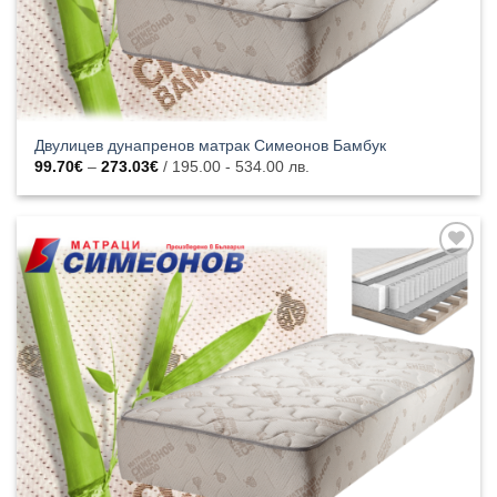
Двулицев дунапренов матрак Симеонов Бамбук
Price
99.70
€
–
273.03
€
/ 195.00 - 534.00 лв.
range:
99.70€
through
273.03€
Добавяне
към
списъка с
харесани
продукти