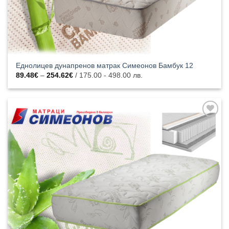
Еднолицев дунапренов матрак Симеонов Бамбук 12
Price
89.48
€
–
254.62
€
/ 175.00 - 498.00 лв.
range:
89.48€
through
254.62€
Добавяне
към
списъка с
харесани
продукти