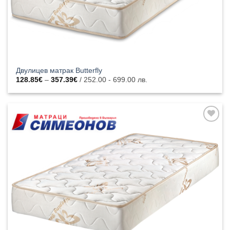
Двулицев матрак Butterfly
Price
128.85
€
–
357.39
€
/ 252.00 - 699.00 лв.
range:
128.85€
through
357.39€
Добавяне
към
списъка с
харесани
продукти