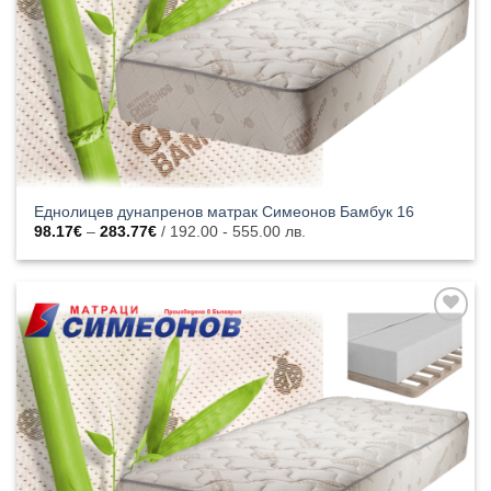
Еднолицев дунапренов матрак Симеонов Бамбук 16
Price
98.17
€
–
283.77
€
/ 192.00 - 555.00 лв.
range:
98.17€
through
283.77€
Добавяне
към
списъка с
харесани
продукти