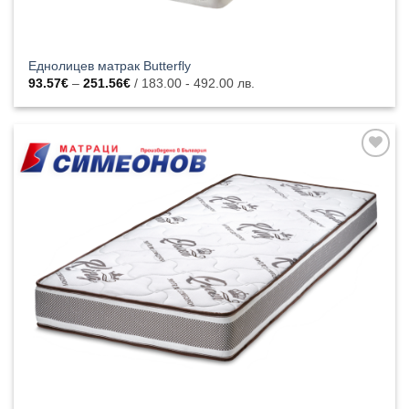
Еднолицев матрак Butterfly
Price
93.57
€
–
251.56
€
/ 183.00 - 492.00 лв.
range:
93.57€
through
251.56€
Добавяне
към
списъка с
харесани
продукти