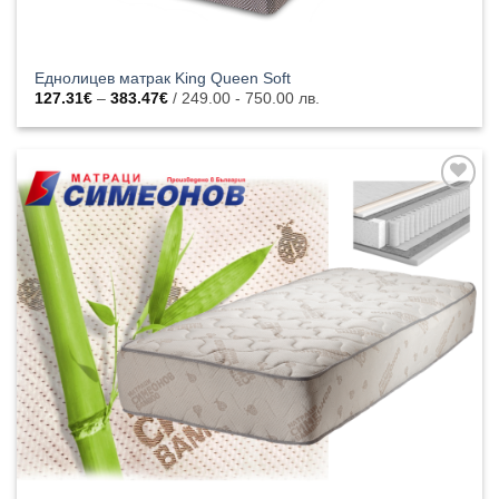
Еднолицев матрак King Queen Soft
Price
127.31
€
–
383.47
€
/ 249.00 - 750.00 лв.
range:
127.31€
through
383.47€
Добавяне
към
списъка с
харесани
продукти