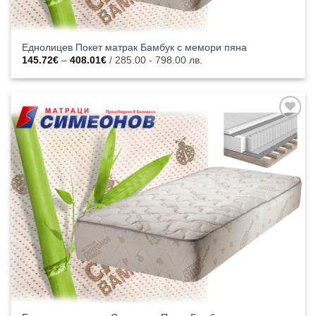
Еднолицев Покет матрак Бамбук с мемори пяна
Price
145.72
€
–
408.01
€
/ 285.00 - 798.00 лв.
range:
145.72€
through
408.01€
Добавяне
към
списъка с
харесани
продукти