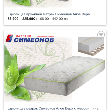
Еднолицев пружинен матрак Симеонов Алое Вера
Price
85.90
€
–
225.99
€
/ 168.00 - 442.00 лв.
range:
85.90€
through
225.99€
Добавяне
към
списъка с
харесани
продукти
Еднолицев матрак Симеонов Алое Вера с мемори пяна