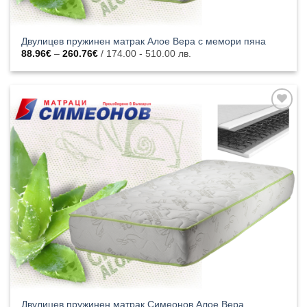
Двулицев пружинен матрак Алое Вера с мемори пяна
Price
88.96
€
–
260.76
€
/ 174.00 - 510.00 лв.
range:
88.96€
through
260.76€
Добавяне
към
списъка с
харесани
продукти
Двулицев пружинен матрак Симеонов Алое Вера