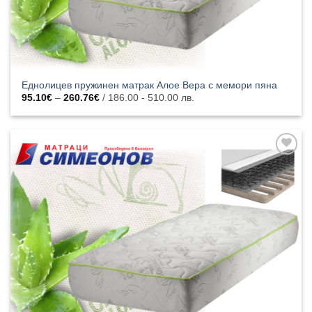
Еднолицев пружинен матрак Алое Вера с мемори пяна
Price
95.10
€
–
260.76
€
/ 186.00 - 510.00 лв.
range:
95.10€
through
260.76€
Добавяне
към
списъка с
харесани
продукти