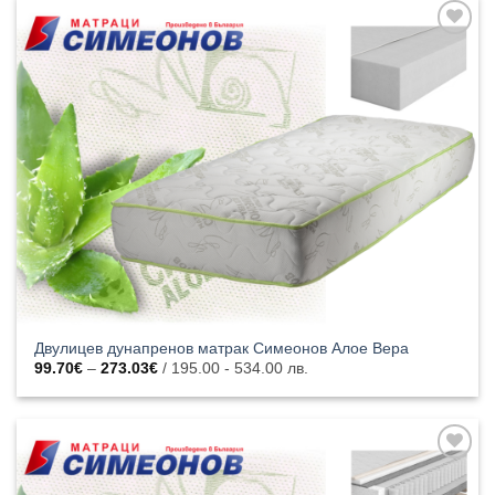
296.04€
Добавяне
към
списъка с
харесани
продукти
Двулицев дунапренов матрак Симеонов Алое Вера
Price
99.70
€
–
273.03
€
/ 195.00 - 534.00 лв.
range:
99.70€
through
273.03€
Добавяне
към