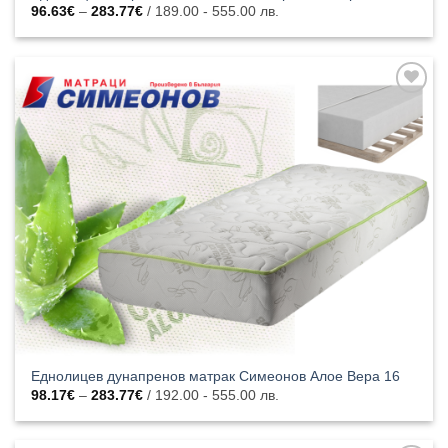
Price
96.63
€
–
283.77
€
/ 189.00 - 555.00 лв.
range:
96.63€
through
283.77€
Добавяне
към
списъка с
харесани
продукти
Еднолицев дунапренов матрак Симеонов Алое Вера 16
Price
98.17
€
–
283.77
€
/ 192.00 - 555.00 лв.
range:
98.17€
through
283.77€