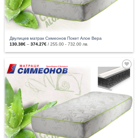
Двулицев матрак Симеонов Покет Алое Вера
Price
130.38
€
–
374.27
€
/ 255.00 - 732.00 лв.
range:
130.38€
through
374.27€
Добавяне
към
списъка с
харесани
продукти