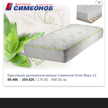
Добавяне
към
списъка с
харесани
продукти
Еднолицев дунапренов матрак Симеонов Алое Вера 12
Price
89.48
€
–
254.62
€
/ 175.00 - 498.00 лв.
range:
89.48€
through
254.62€