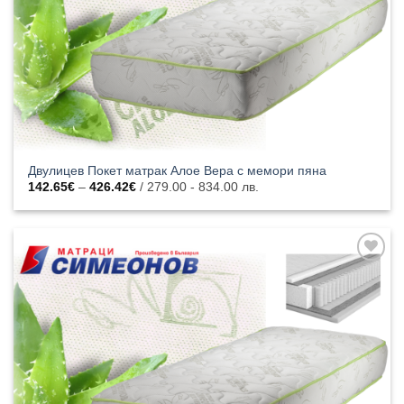
Двулицев Покет матрак Алое Вера с мемори пяна
Price
142.65
€
–
426.42
€
/ 279.00 - 834.00 лв.
range:
142.65€
through
426.42€
Добавяне
към
списъка с
харесани
продукти