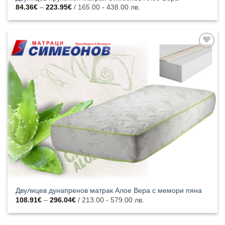
Price
84.36
€
–
223.95
€
/ 165.00 - 438.00 лв.
range:
84.36€
through
223.95€
Добавяне
към
списъка с
харесани
продукти
Двулицев дунапренов матрак Алое Вера с мемори пяна
Price
108.91
€
–
296.04
€
/ 213.00 - 579.00 лв.
range:
108.91€
through