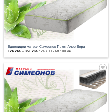
Еднолицев матрак Симеонов Покет Алое Вера
Price
124.24
€
–
351.26
€
/ 243.00 - 687.00 лв.
range:
124.24€
through
351.26€
Добавяне
към
списъка с
харесани
продукти