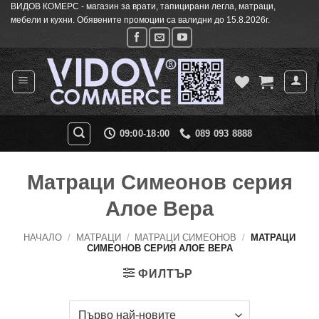
ВИДОВ КОМЕРС - магазин за врати, тапицирани легла, матраци,
Skip
мебели и кухни. Обявените промоции са валидни до 15.8.2026г.
to
content
09:00-18:00
089 093 8888
Матраци Симеонов серия
Алое Вера
НАЧАЛО
/
МАТРАЦИ
/
МАТРАЦИ СИМЕОНОВ
/
МАТРАЦИ
СИМЕОНОВ СЕРИЯ АЛОЕ ВЕРА
ФИЛТЪР