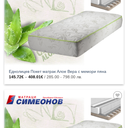
списъка с
харесани
продукти
Еднолицев Покет матрак Алое Вера с мемори пяна
Price
145.72
€
–
408.01
€
/ 285.00 - 798.00 лв.
range:
145.72€
through
408.01€
Добавяне
към
списъка с
харесани
продукти