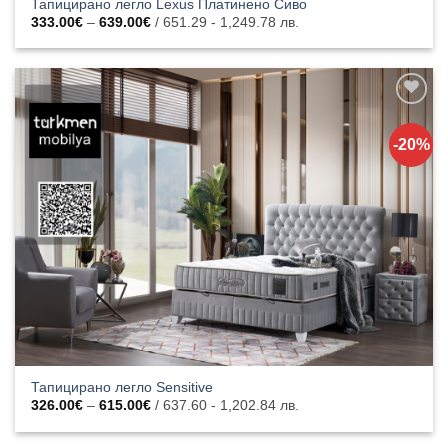
Тапицирано легло Lexus Платинено Сиво
Price
333.00
€
–
639.00
€
/ 651.29 - 1,249.78 лв.
range:
333.00€
through
639.00€
Добавяне
към
-20%
списъка с
харесани
продукти
Тапицирано легло Sensitive
Price
326.00
€
–
615.00
€
/ 637.60 - 1,202.84 лв.
range:
326.00€
through