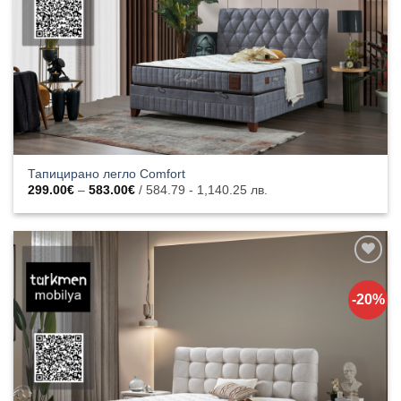
Тапицирано легло Comfort
Price
299.00
€
–
583.00
€
/ 584.79 - 1,140.25 лв.
range:
299.00€
through
583.00€
Добавяне
към
-20%
списъка с
харесани
продукти