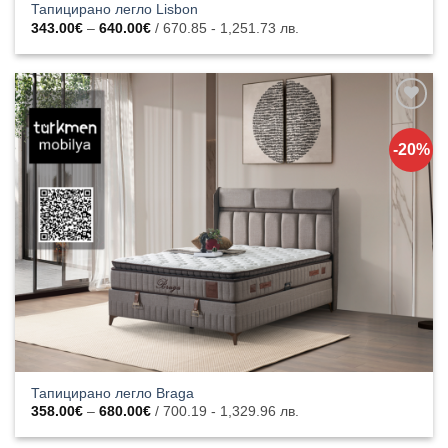
Тапицирано легло Lisbon
Price
343.00
€
–
640.00
€
/ 670.85 - 1,251.73 лв.
range:
343.00€
through
640.00€
Добавяне
към
-20%
списъка с
харесани
продукти
Тапицирано легло Braga
Price
358.00
€
–
680.00
€
/ 700.19 - 1,329.96 лв.
range:
358.00€