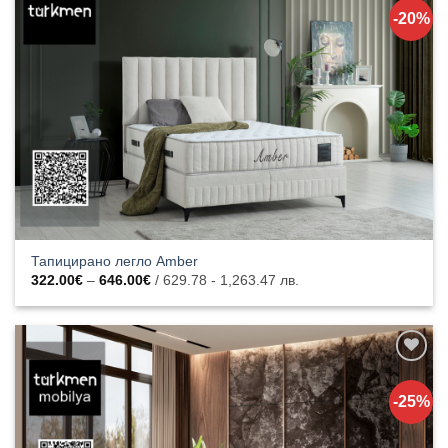
към
-20%
списъка с
харесани
продукти
Тапицирано легло Amber
Price
322.00
€
–
646.00
€
/ 629.78 - 1,263.47 лв.
range:
322.00€
through
646.00€
Добавяне
към
-25%
списъка с
харесани
продукти