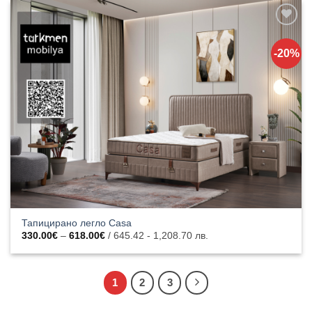
646.00€
Добавяне
към
-20%
списъка с
харесани
продукти
Тапицирано легло Casa
Price
330.00
€
–
618.00
€
/ 645.42 - 1,208.70 лв.
range:
330.00€
through
618.00€
1
2
3