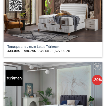
Тапицирано легло Lotus Türkmen
Price
434.09
€
–
780.74
€
/ 849.00 - 1,527.00 лв.
range:
434.09€
through
780.74€
Добавяне
към
-20%
списъка с
харесани
продукти