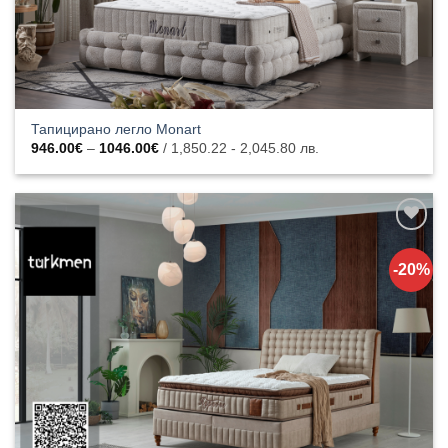
Тапицирано легло Monart
Price
946.00
€
–
1046.00
€
/ 1,850.22 - 2,045.80 лв.
range:
946.00€
through
1046.00€
Добавяне
към
-20%
списъка с
харесани
продукти