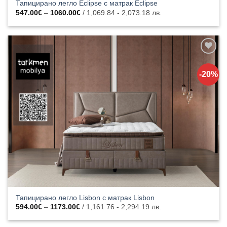
Тапицирано легло Eclipse с матрак Eclipse
Price
547.00
€
–
1060.00
€
/ 1,069.84 - 2,073.18 лв.
range:
547.00€
through
1060.00€
Добавяне
към
-20%
списъка с
харесани
продукти
Тапицирано легло Lisbon с матрак Lisbon
Price
594.00
€
–
1173.00
€
/ 1,161.76 - 2,294.19 лв.
range:
594.00€
through