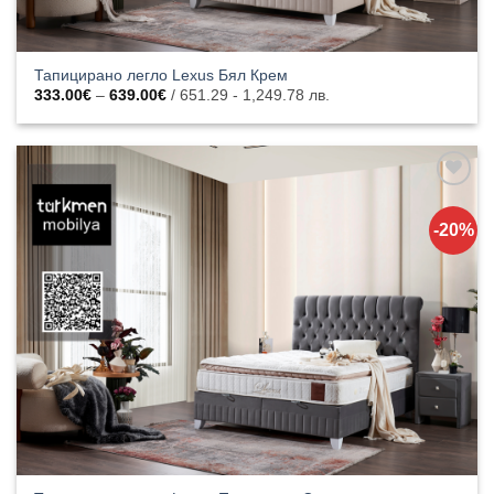
Тапицирано легло Lexus Бял Крем
Price
333.00
€
–
639.00
€
/ 651.29 - 1,249.78 лв.
range:
333.00€
through
639.00€
Добавяне
към
-20%
списъка с
харесани
продукти