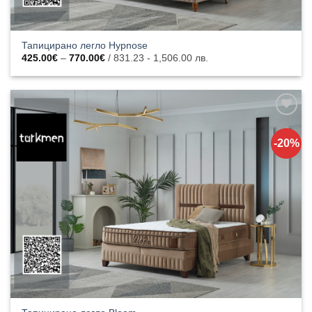
Тапицирано легло Hypnose
Price
425.00
€
–
770.00
€
/ 831.23 - 1,506.00 лв.
range:
425.00€
through
770.00€
Добавяне
към
-20%
списъка с
харесани
продукти