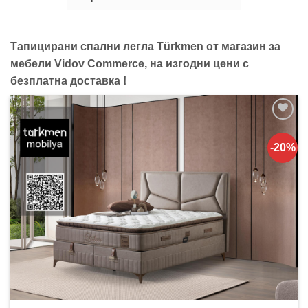
Тапицирани спални легла Türkmen от магазин за
мебели Vidov Commerce, на изгодни цени с
безплатна доставка !
Добавяне
към
-20%
списъка с
харесани
продукти