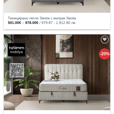
Тапицирано легло Siesta с матрак Siesta
Price
501.00
€
–
978.00
€
/ 979.87 - 1,912.80 лв.
range:
501.00€
through
978.00€
Добавяне
към
-20%
списъка с
харесани
продукти