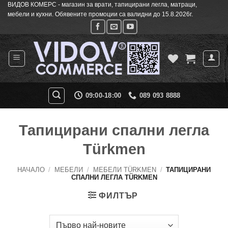
ВИДОВ КОМЕРС - магазин за врати, тапицирани легла, матраци,
Skip
мебели и кухни. Обявените промоции са валидни до 15.8.2026г.
to
content
09:00-18:00
089 093 8888
Тапицирани спални легла
Türkmen
НАЧАЛО
/
МЕБЕЛИ
/
МЕБЕЛИ TÜRKMEN
/
ТАПИЦИРАНИ
СПАЛНИ ЛЕГЛА TÜRKMEN
ФИЛТЪР