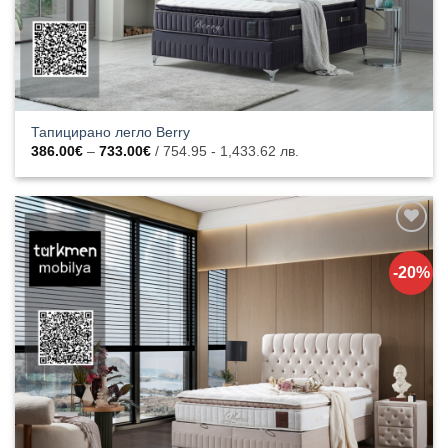
Тапицирано легло Berry
Price
386.00
€
–
733.00
€
/ 754.95 - 1,433.62 лв.
range:
386.00€
through
733.00€
Добавяне
към
-20%
списъка с
харесани
продукти