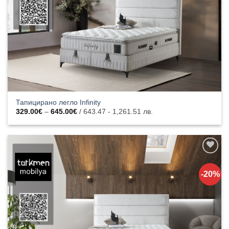
Тапицирано легло Infinity
Price
329.00
€
–
645.00
€
/ 643.47 - 1,261.51 лв.
range:
329.00€
through
645.00€
Добавяне
към
-20%
списъка с
харесани
продукти