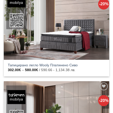
към
-20%
списъка с
харесани
продукти
Тапицирано легло Wooly Платинено Сиво
Price
302.00
€
–
580.00
€
/ 590.66 - 1,134.38 лв.
range:
302.00€
through
580.00€
Добавяне
към
-20%
списъка с
харесани
продукти