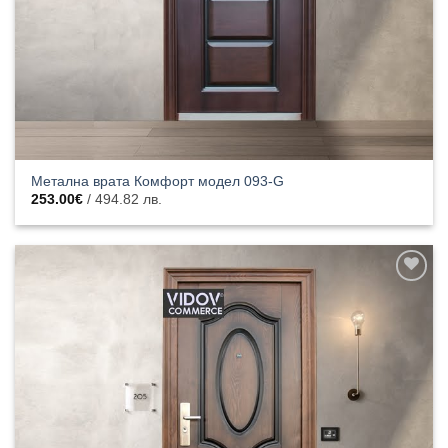
Метална врата Комфорт модел 093-G
253.00
€
/ 494.82 лв.
Добавяне
към
списъка с
харесани
продукти