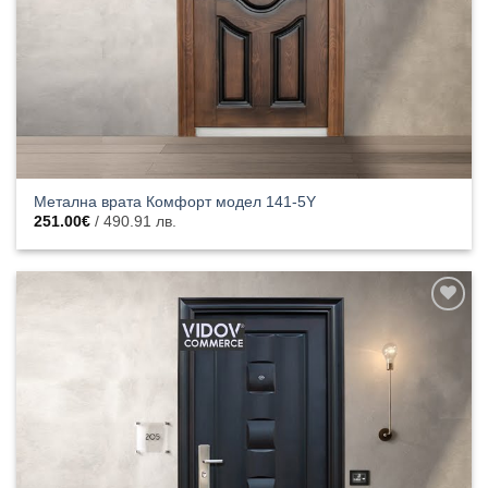
Метална врата Комфорт модел 141-5Y
251.00
€
/ 490.91 лв.
Добавяне
към
списъка с
харесани
продукти