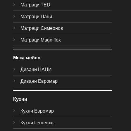
Матраци TED
Матраци Нани
Матраци Симеонов
Матраци Magniflex
Мека мебел
Дивани НАНИ
Дивани Евромар
Кухни
Кухни Евромар
Кухни Геномакс