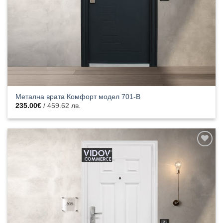
Метална врата Комфорт модел 701-B
235.00
€
/ 459.62 лв.
Добавяне
към
списъка с
харесани
продукти