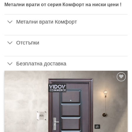
Метални врати от серия Комфорт на ниски цени !
Метални врати Комфорт
Отстъпки
Безплатна доставка
Добавяне
към
списъка с
харесани
продукти