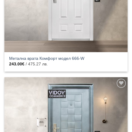
Метална врата Комфорт модел 666-W
243.00
€
/ 475.27 лв.
Добавяне
към
списъка с
харесани
продукти