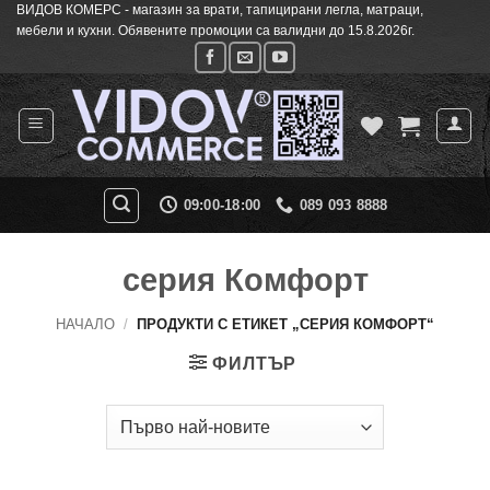
ВИДОВ КОМЕРС - магазин за врати, тапицирани легла, матраци,
Skip
мебели и кухни. Обявените промоции са валидни до 15.8.2026г.
to
content
09:00-18:00
089 093 8888
серия Комфорт
НАЧАЛО
/
ПРОДУКТИ С ЕТИКЕТ „СЕРИЯ КОМФОРТ“
ФИЛТЪР