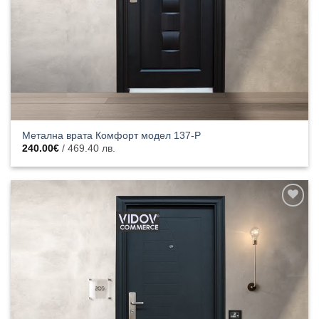
Метална врата Комфорт модел 137-P
240.00
€
/ 469.40 лв.
Добавяне
към
списъка с
харесани
продукти