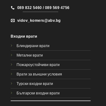
089 832 5460 / 089 569 4756
vidov_komers@abv.bg
Входни врати
Блиндирани врати
Метални врати
Пожароустойчиви врати
Врати за външни условия
Турски входни врати
Български входни врати