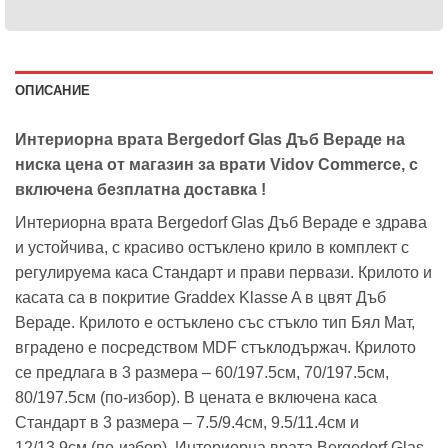
ОПИСАНИЕ
Интериорна врата Bergedorf Glas Дъб Вераде на
ниска цена от магазин за врати Vidov Commerce, с
включена безплатна доставка !
Интериорна врата Bergedorf Glas Дъб Вераде е здрава
и устойчива, с красиво остъклено крило в комплект с
регулируема каса Стандарт и прави первази. Крилото и
касата са в покритие Graddex Klasse A в цвят Дъб
Вераде. Крилото е остъклено със стъкло тип Бял Мат,
вградено е посредством MDF стъклодържач. Крилото
се предлага в 3 размера – 60/197.5см, 70/197.5см,
80/197.5см (по-избор). В цената е включена каса
Стандарт в 3 размера – 7.5/9.4см, 9.5/11.4см и
12/13.9см (по-избор). Интериорна врата Bergedorf Glas