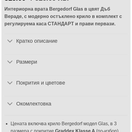
Интериорна врата Bergedorf Glas в цвят Дъб
Вераде, с модерно остъклено крило в комплект с
регулируема каса СТАНДАРТ и прави первази.
Кратко описание
Размери
Покрития и цветове
Окомлектовка
Цената включва крило Bergedorf модел Glas, в 3
размера с покритие
Graddex Klasse A
(по-избор).