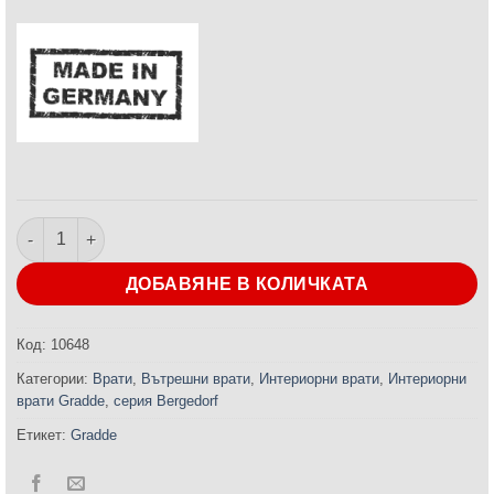
количество за Интериорна врата Bergedorf Glas Дъб Вераде
ДОБАВЯНЕ В КОЛИЧКАТА
Код:
10648
Категории:
Врати
,
Вътрешни врати
,
Интериорни врати
,
Интериорни
врати Gradde
,
серия Bergedorf
Етикет:
Gradde