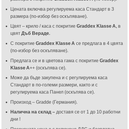
Цената включва регулируема каса Стандарт в 3
размера (по-избор без оскъпяване).
Цвят – крило / каса с покритие
Graddex Klasse A,
в
цвят
Дъб Вераде.
С покритие
Graddex Klasse A
се предлага в 4 цвята
(по-избор без оскъпяване).
Предлага се и в цветова гама с покритие
Graddex
Klasse A
++ (оскъпява се).
Може да бъде закупена и с регулируема каса
Стандарт в по-големи размери, както и с
регулируема каса Панел (оскъпява се).
Произход – Gradde (Германия).
Налична на склад –
доставя се от 1 до 10 работни
дни !