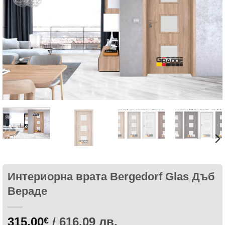
харесани
продукти
Интериорна врата Bergedorf Glas Дъб
Вераде
315.00
/ 616.09 лв.
€