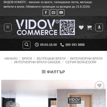
ВИДОВ КОМЕРС - магазин за врати, тапицирани легла, матраци,
Skip
мебели и кухни. Обявените промоции са валидни до 15.8.2026г.
to
content
09:00-18:00
089 093 8888
НАЧАЛО
/
ВРАТИ
/
ВЪТРЕШНИ ВРАТИ
/
ИНТЕРИОРНИ ВРАТИ
/
ИНТЕРИОРНИ ВРАТИ GRADDE
/
СЕРИЯ BERGEDORF
ФИЛТЪР
Добавяне
към
списъка с