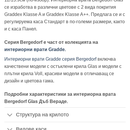
се изработва в различни цветове с 2 вида покрития
Graddex Klasse A и Graddex Klasse A++. Предлага се и с
регулируема каса Стандарт в по-големи размери, както
и с каса Панел.
Серия Bergedorf е част от колекцията на
интериорни врати Gradde.
Интериорни врати Gradde серия Bergedorf
включва
качествени модели с остъклени крила Glas и модели с
плътни крила Voll, красиви модели в отличаващ се
дизайн и цветова гама.
Подробни характеристики за интериорна врата
Bergedorf Glas Дъб Вераде.
Структура на крилото
Видове каси