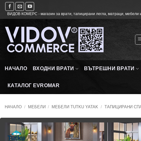
Skip
to
ВИДОВ КОМЕРС - магазин за врати, тапицирани легла, матраци, мебели и
content
НАЧАЛО
ВХОДНИ ВРАТИ
ВЪТРЕШНИ ВРАТИ
КАТАЛОГ EVROMAR
НАЧАЛО
/
МЕБЕЛИ
/
МЕБЕЛИ TUTKU YATAK
/
ТАПИЦИРАНИ СПА