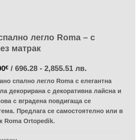
спално легло Roma – с
ез матрак
Price
00
/ 696.28 - 2,855.51 лв.
€
range:
ано спално легло Roma с елегантна
356.00€
through
ла декорирана с декоративна лайсна и
1460.00€
ова с вградена повдигаща се
ема. Предлага се самостоятелно или в
к Roma Ortopedik.