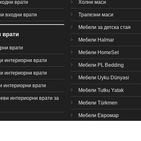
ходни врати
Холни маси
ки входни врати
Трапезни маси
Мебели за детска стая
 врати
Мебели Halmar
рни врати
Мебели HomeSet
и интериорни врати
Мебели PL Bedding
и интериорни врати
Мебели Uyku Dünyas
i
и интериорни врати
Мебели Tutku Yatak
еви интериорни врати за
Мебели Türkmen
Мебели Евромар