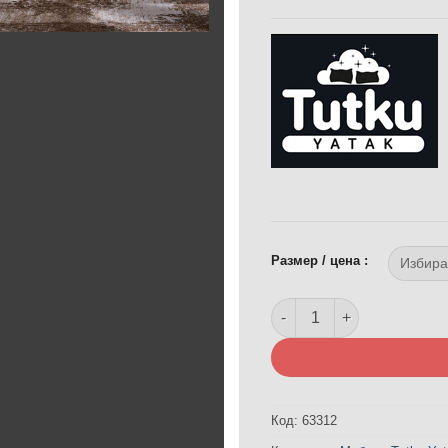
Размер / цена :
количество за Тапициран
Код:
63312