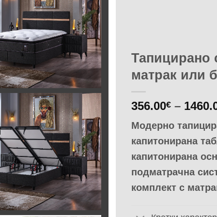
Добавяне
към
списъка с
харесани
продукти
Тапицирано 
матрак или б
356.00
–
1460.
€
Модерно тапицир
капитонирана таб
капитонирана осн
подматрачна сист
комплект с матра