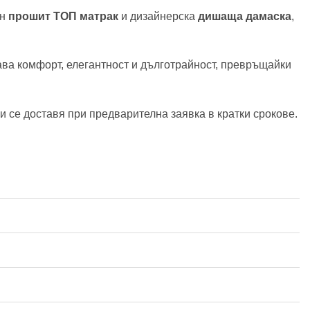
ен
прошит ТОП матрак
и дизайнерска
дишаща дамаска
,
ва комфорт, елегантност и дълготрайност, превръщайки
и се доставя при предварителна заявка в кратки срокове.