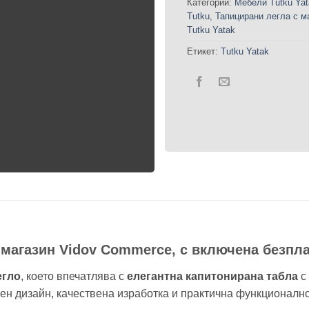
Категории:
Мебели Tutku Yat
Tutku
,
Тапицирани легла с м
Tutku Yatak
Етикет:
Tutku Yatak
 магазин Vidov Commerce, с включена безпла
егло
, което впечатлява с
елегантна капитонирана табла
с
лен дизайн, качествена изработка и практична функционалн