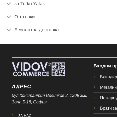
за Tutku Yatak
Отстъпки
Безплатна доставка
Входни в
Блиндир
АДРЕС
Метални
бул.Константин Величков 3, 1309 ж.к.
Пожароу
Зона Б-18, София
Врати з
ЗА НАС