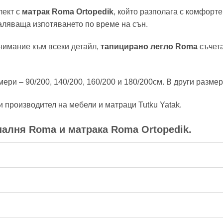
лект с
матрак Roma Ortopedik
, който разполага с комфорт
аляваща изпотяването по време на сън.
нимание към всеки детайл,
тапицирано легло Roma
съчета
ри – 90/200, 140/200, 160/200 и 180/200см. В други размер
и производител на мебели и матраци Tutku Yatak.
палня Roma и матрака Roma Ortopedik.