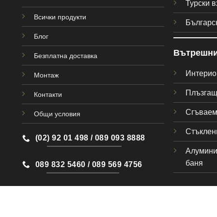
Турски в
Всички продукти
Българс
Блог
Вътрешни
Безплатна доставка
Интерио
Монтаж
Плъзгащ
Контакти
Сгъваем
Общи условия
Стъклен
(02) 92 01 498 / 089 093 8888
Алумини
баня
089 832 5460 / 089 569 4756
vidov_komers@abv.bg