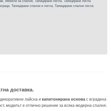
ak
,
Мебели за спалня
,
Тапицирани легла
,
Тапицирани легла
атраци
,
Тапицирани спални и легла
,
Тапицирани спални легла
тна доставка.
 декоративни лайсна и
капитонирана основа
с вградена
ост, моделът е отлично решение за всяка модерна спалня.