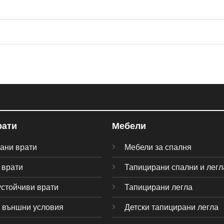
рати
Мебели
ани врати
Мебели за спалня
 врати
Тапицирани спални и легл
стойчиви врати
Тапицирани легла
а външни условия
Детски тапицирани легла