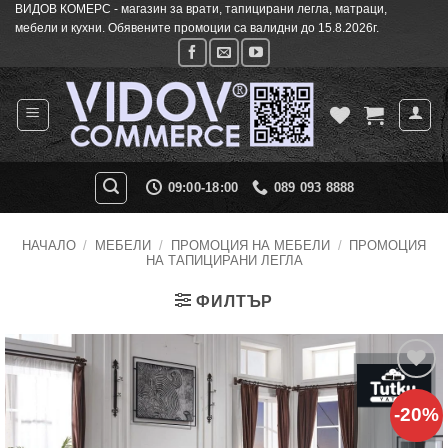
ВИДОВ КОМЕРС - магазин за врати, тапицирани легла, матраци,
Skip
мебели и кухни. Обявените промоции са валидни до 15.8.2026г.
to
content
09:00-18:00
089 093 8888
НАЧАЛО
/
МЕБЕЛИ
/
ПРОМОЦИЯ НА МЕБЕЛИ
/
ПРОМОЦИЯ
НА ТАПИЦИРАНИ ЛЕГЛА
ФИЛТЪР
Добавяне
-20%
към
списъка с