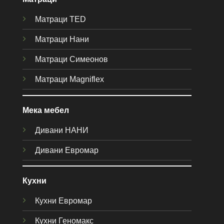
Матраци TED
Матраци Нани
Матраци Симеонов
Матраци Magniflex
Мека мебел
Дивани НАНИ
Дивани Евромар
Кухни
Кухни Евромар
Кухни Геномакс