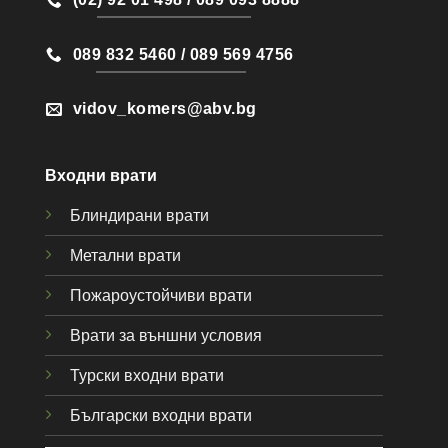
089 832 5460 / 089 569 4756
vidov_komers@abv.bg
Входни врати
Блиндирани врати
Метални врати
Пожароустойчиви врати
Врати за външни условия
Турски входни врати
Български входни врати