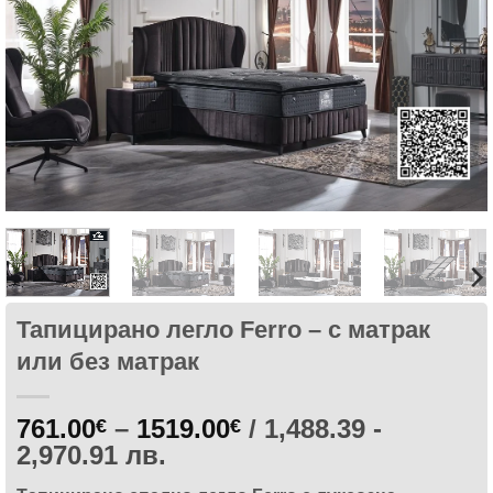
харесани
продукти
Тапицирано легло Ferro – с матрак
или без матрак
Price
761.00
–
1519.00
/ 1,488.39 -
€
€
range:
2,970.91 лв.
761.00€