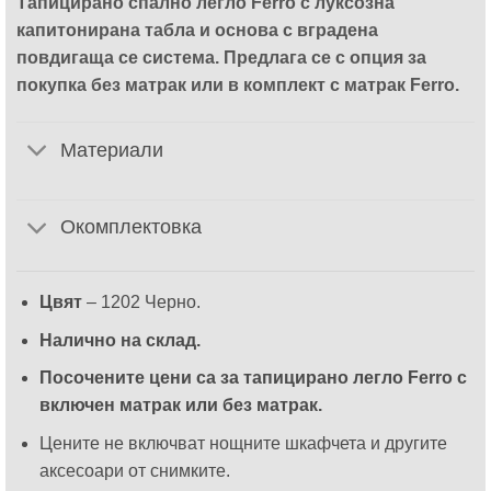
Тапицирано спално легло Ferro с луксозна
through
капитонирана табла и основа с вградена
1519.00€
повдигаща се система. Предлага се с опция за
покупка без матрак или в комплект с матрак Ferro.
Материали
Окомплектовка
Цвят
– 1202 Черно.
Налично на склад.
Посочените цени са за тапицирано легло Ferro с
включен матрак или без матрак.
Цените не включват нощните шкафчета и другите
аксесоари от снимките.